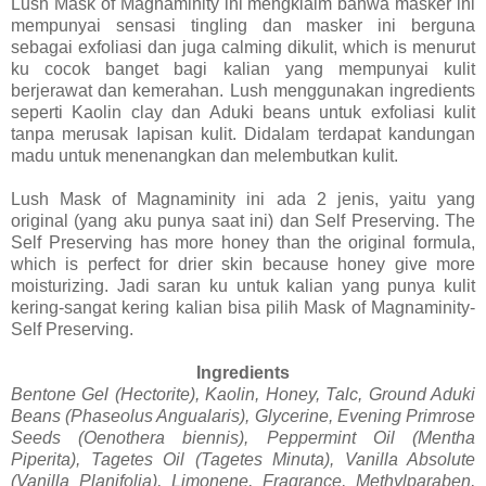
Lush Mask of Magnaminity ini mengklaim bahwa masker ini
mempunyai sensasi tingling dan masker ini berguna
sebagai exfoliasi dan juga calming dikulit, which is menurut
ku cocok banget bagi kalian yang mempunyai kulit
berjerawat dan kemerahan. Lush menggunakan ingredients
seperti Kaolin clay dan Aduki beans untuk exfoliasi kulit
tanpa merusak lapisan kulit. Didalam terdapat kandungan
madu untuk menenangkan dan melembutkan kulit.
Lush Mask of Magnaminity ini ada 2 jenis, yaitu yang
original (yang aku punya saat ini) dan Self Preserving. The
Self Preserving has more honey than the original formula,
which is perfect for drier skin because honey give more
moisturizing. Jadi saran ku untuk kalian yang punya kulit
kering-sangat kering kalian bisa pilih Mask of Magnaminity-
Self Preserving.
Ingredients
Bentone Gel (Hectorite), Kaolin, Honey, Talc, Ground Aduki
Beans (Phaseolus Angualaris), Glycerine, Evening Primrose
Seeds (Oenothera biennis), Peppermint Oil (Mentha
Piperita), Tagetes Oil (Tagetes Minuta), Vanilla Absolute
(Vanilla Planifolia), Limonene, Fragrance, Methylparaben,