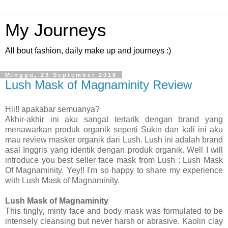
My Journeys
All bout fashion, daily make up and journeys :)
Minggu, 23 September 2018
Lush Mask of Magnaminity Review
Hii!! apakabar semuanya?
Akhir-akhir ini aku sangat tertarik dengan brand yang
menawarkan produk organik seperti Sukin dan kali ini aku
mau review masker organik dari Lush. Lush ini adalah brand
asal Inggris yang identik dengan produk organik. Well I will
introduce you best seller face mask from Lush : Lush Mask
Of Magnaminity. Yey!! I'm so happy to share my experience
with Lush Mask of Magnaminity.
Lush Mask of Magnaminity
This tingly, minty face and body mask was formulated to be
intensely cleansing but never harsh or abrasive. Kaolin clay