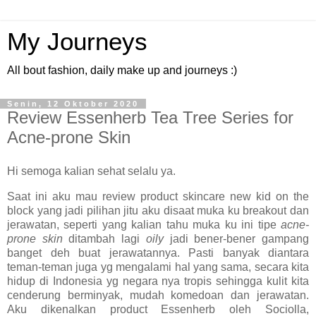
My Journeys
All bout fashion, daily make up and journeys :)
Senin, 12 Oktober 2020
Review Essenherb Tea Tree Series for
Acne-prone Skin
Hi semoga kalian sehat selalu ya.
Saat ini aku mau review product skincare new kid on the
block yang jadi pilihan jitu aku disaat muka ku breakout dan
jerawatan, seperti yang kalian tahu muka ku ini tipe
acne-
prone skin
ditambah lagi
oily
jadi bener-bener gampang
banget deh buat jerawatannya. Pasti banyak diantara
teman-teman juga yg mengalami hal yang sama, secara kita
hidup di Indonesia yg negara nya tropis sehingga kulit kita
cenderung berminyak, mudah komedoan dan jerawatan.
Aku dikenalkan product Essenherb oleh Sociolla,