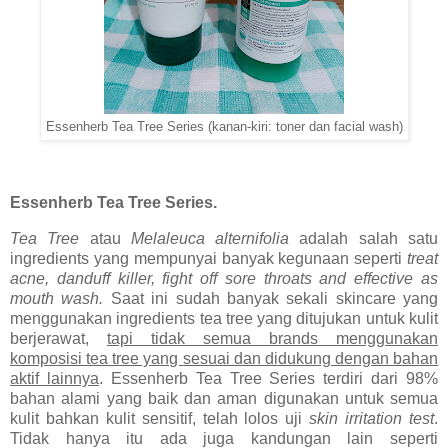
Essenherb Tea Tree Series (kanan-kiri: toner dan facial wash)
Essenherb Tea Tree Series.
Tea Tree
atau
Melaleuca alternifolia
adalah salah satu
ingredients yang mempunyai banyak kegunaan seperti
treat
acne, danduff killer, fight off sore throats and effective as
mouth wash.
Saat ini sudah banyak sekali skincare yang
menggunakan ingredients tea tree yang ditujukan untuk kulit
berjerawat,
tapi tidak semua brands menggunakan
komposisi tea tree yang sesuai dan didukung dengan bahan
aktif lainnya
. Essenherb Tea Tree Series terdiri dari 98%
bahan alami yang baik dan aman digunakan untuk semua
kulit bahkan kulit sensitif, telah lolos uji
skin irritation test
.
Tidak hanya itu ada juga kandungan lain seperti