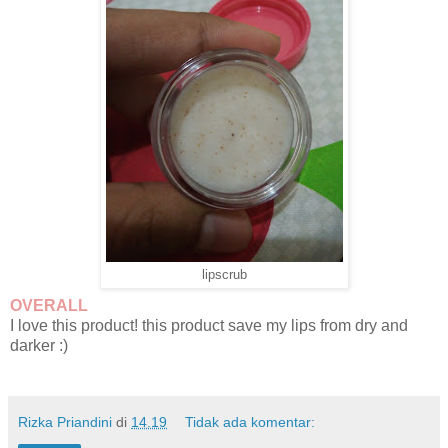
lipscrub
OVERALL
I love this product! this product save my lips from dry and
darker :)
Rizka Priandini
di
14.19
Tidak ada komentar: