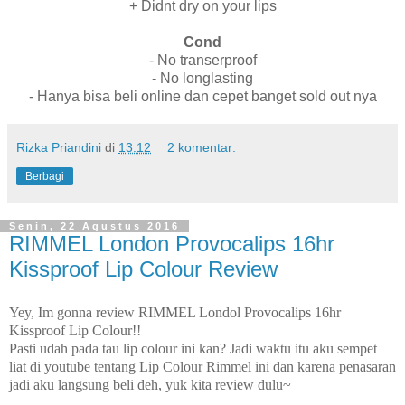
+ Didnt dry on your lips
Cond
- No transerproof
- No longlasting
- Hanya bisa beli online dan cepet banget sold out nya
Rizka Priandini
di
13.12
2 komentar:
Berbagi
Senin, 22 Agustus 2016
RIMMEL London Provocalips 16hr
Kissproof Lip Colour Review
Yey, Im gonna review RIMMEL Londol Provocalips 16hr
Kissproof Lip Colour!!
Pasti udah pada tau lip colour ini kan? Jadi waktu itu aku sempet
liat di youtube tentang Lip Colour Rimmel ini dan karena penasaran
jadi aku langsung beli deh, yuk kita review dulu~