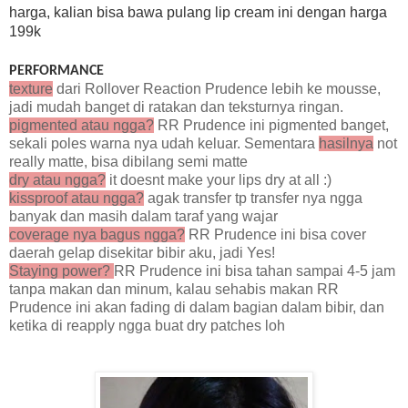
harga, kalian bisa bawa pulang lip cream ini dengan harga
199k
PERFORMANCE
texture
dari Rollover Reaction Prudence lebih ke mousse,
jadi mudah banget di ratakan dan teksturnya ringan.
pigmented
atau ngga?
RR Prudence ini pigmented banget,
sekali poles warna nya udah keluar. Sementara
hasilnya
not
really matte, bisa dibilang semi matte
dry atau ngga?
it doesnt make your lips dry at all :)
kissproof atau ngga?
agak transfer tp transfer nya ngga
banyak dan masih dalam taraf yang wajar
coverage nya bagus ngga?
RR Prudence ini bisa cover
daerah gelap disekitar bibir aku, jadi Yes!
Staying power?
RR Prudence ini bisa tahan sampai 4-5 jam
tanpa makan dan minum, kalau sehabis makan RR
Prudence ini akan fading di dalam bagian dalam bibir, dan
ketika di reapply ngga buat dry patches loh