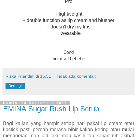
Pro
+ lightweight
+ double function as lip cream and blusher
+ doesn't dry my lips
+ wearable
Cond
no at all hehehe
Rizka Priandini
di
16.51
Tidak ada komentar:
Berbagi
Kamis, 08 September 2016
EMINA Sugar Rush Lip Scrub
Bagi kalian yang hampir setiap hari pakai lip cream atau
lipstick pasti pernah merasa bibir kalian kering atau mulai
menggelap, nah jadi aku mau kasih tau kalian nih akibat