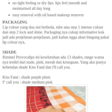
no tight feeling or dry lips. lips feel smooth and
moisturized all day long
easy removal with oil based makeup remover
PACKAGING
Lip colour yang dua sisi berbeda, tube atas step 1 intense colour
dan step 2 lock and shine. Packaging nya cukup informative kok
jadi ada penjelasan-penjelasan, jadi kalian ngga akan bingung pakai
lip colour nya,
SHADE
Rimmel Provocalips ini keseluruhan ada 13 shades, range warna
nya terdiri dari nude, pink, merah dan keunguan. Yang aku punya
kebetulan shade Kiss Fatal dan I'll call you.
Kiss Fatal : shade purple plum
I'' call you : shade medium pink