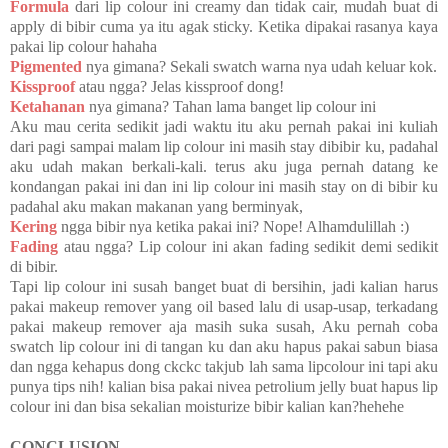
Formula
dari lip colour ini creamy dan tidak cair, mudah buat di
apply di bibir cuma ya itu agak sticky. Ketika dipakai rasanya kaya
pakai lip colour hahaha
Pigmented
nya gimana? Sekali swatch warna nya udah keluar kok.
Kissproof
atau ngga? Jelas kissproof dong!
Ketahanan
nya gimana? Tahan lama banget lip colour ini
Aku mau cerita sedikit jadi waktu itu aku pernah pakai ini kuliah
dari pagi sampai malam lip colour ini masih stay dibibir ku, padahal
aku udah makan berkali-kali. terus aku juga pernah datang ke
kondangan pakai ini dan ini lip colour ini masih stay on di bibir ku
padahal aku makan makanan yang berminyak,
Kering
ngga bibir nya ketika pakai ini? Nope! Alhamdulillah :)
Fading
atau ngga? Lip colour ini akan fading sedikit demi sedikit
di bibir.
Tapi lip colour ini susah banget buat di bersihin, jadi kalian harus
pakai makeup remover yang oil based lalu di usap-usap, terkadang
pakai makeup remover aja masih suka susah, Aku pernah coba
swatch lip colour ini di tangan ku dan aku hapus pakai sabun biasa
dan ngga kehapus dong ckckc takjub lah sama lipcolour ini tapi aku
punya tips nih! kalian bisa pakai nivea petrolium jelly buat hapus lip
colour ini dan bisa sekalian moisturize bibir kalian kan?hehehe
CONCLUSION