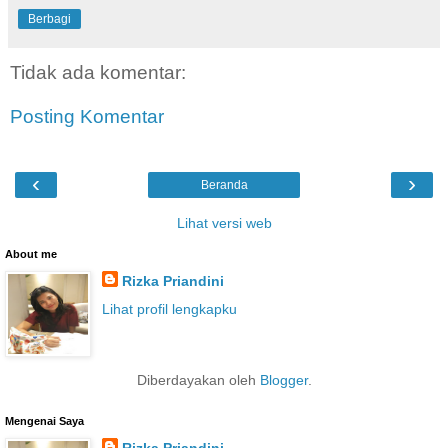
Berbagi
Tidak ada komentar:
Posting Komentar
‹
›
Beranda
Lihat versi web
About me
Rizka Priandini
Lihat profil lengkapku
Diberdayakan oleh
Blogger
.
Mengenai Saya
Rizka Priandini