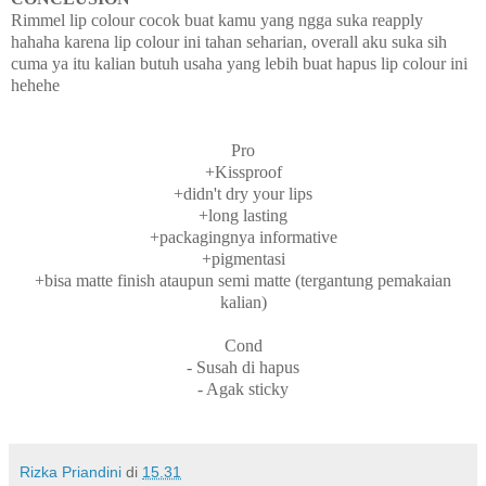
Rimmel lip colour cocok buat kamu yang ngga suka reapply
hahaha karena lip colour ini tahan seharian, overall aku suka sih
cuma ya itu kalian butuh usaha yang lebih buat hapus lip colour ini
hehehe
Pro
+Kissproof
+didn't dry your lips
+long lasting
+packagingnya informative
+pigmentasi
+bisa matte finish ataupun semi matte (tergantung pemakaian
kalian)
Cond
- Susah di hapus
- Agak sticky
Rizka Priandini
di
15.31