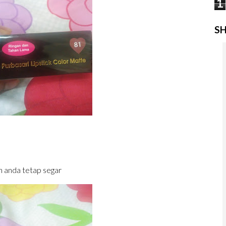
1
SH
n anda tetap segar