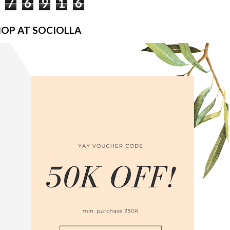
7
6
9
1
6
OP AT SOCIOLLA