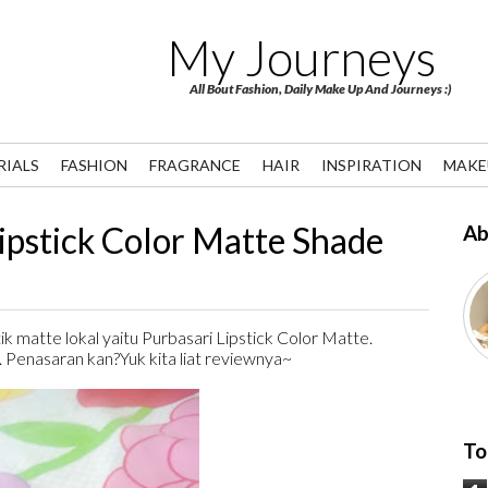
My Journeys
All Bout Fashion, Daily Make Up And Journeys :)
RIALS
FASHION
FRAGRANCE
HAIR
INSPIRATION
MAKE
ipstick Color Matte Shade
Ab
tik matte lokal yaitu Purbasari Lipstick Color Matte.
ni. Penasaran kan?Yuk kita liat reviewnya~
To