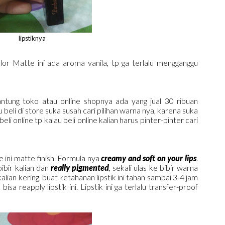
lipstiknya
lor Matte ini ada aroma vanila, tp ga terlalu mengganggu
antung toko atau online shopnya ada yang jual 30 ribuan
beli di store suka susah cari pilihan warna nya, karena suka
eli online tp kalau beli online kalian harus pinter-pinter cari
e ini matte finish. Formula nya
creamy and soft on your lips
.
bibir kalian dan
really pigmented
, sekali ulas ke bibir warna
 kalian kering, buat ketahanan lipstik ini tahan sampai 3-4 jam
sa reapply lipstik ini. Lipstik ini ga terlalu transfer-proof