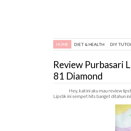
HOME
DIET & HEALTH
DIY TUTO
Review Purbasari L
81 Diamond
Hey, kali ini aku mau review lips
Lipstik ini sempet hits banget ditahun i