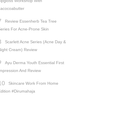
ipgloss Workshop With
acocoabutter
Review Essenherb Tea Tree
eries For Acne-Prone Skin
Scarlett Acne Series (Acne Day &
Night Cream) Review
Ayu Derma Youth Essential First
Impression And Review
Skincare Work From Home
dition #dirumahaja