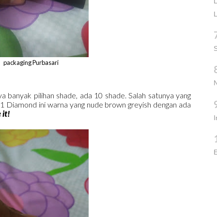
L
L
S
packaging Purbasari
ya banyak pilihan shade, ada 10 shade. Salah satunya yang
81 Diamond ini warna yang nude brown greyish dengan ada
 it!
E