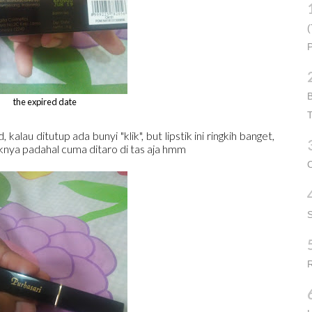
(
P
B
the expired date
T
kalau ditutup ada bunyi "klik", but lipstik ini ringkih banget,
nya padahal cuma ditaro di tas aja hmm
C
R