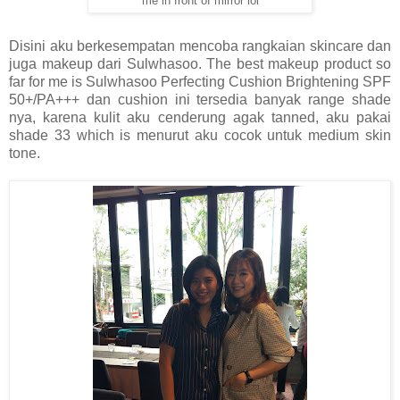
me in front of mirror lol
Disini aku berkesempatan mencoba rangkaian skincare dan
juga makeup dari Sulwhasoo. The best makeup product so
far for me is Sulwhasoo Perfecting Cushion Brightening SPF
50+/PA+++ dan cushion ini tersedia banyak range shade
nya, karena kulit aku cenderung agak tanned, aku pakai
shade 33 which is menurut aku cocok untuk medium skin
tone.